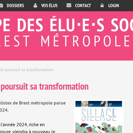
DOSSIERS
VOS ÉLUS
CONTACT
LOGIN
E DES ÉLU⋅E⋅S SO
REST MÉTROPOL
le poursuit sa transformation
poursuit sa transformation
alistes de Brest métropole parue
2024.
l’année 2024, riche en
gure, viendra à nouveau le