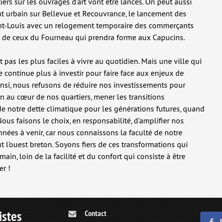
ers sur les ouvrages d’art vont être lancés. On peut aussi
nt urbain sur Bellevue et Recouvrance, le lancement des
int-Louis avec un relogement temporaire des commerçants
e de ceux du Fourneau qui prendra forme aux Capucins.
t pas les plus faciles à vivre au quotidien. Mais une ville qui
e continue plus à investir pour faire face aux enjeux de
Ainsi, nous refusons de réduire nos investissements pour
au cœur de nos quartiers, mener les transitions
 de notre dette climatique pour les générations futures, quand
Nous faisons le choix, en responsabilité, d’amplifier nos
années à venir, car nous connaissons la faculté de notre
t l’ouest breton. Soyons fiers de ces transformations qui
in, loin de la facilité et du confort qui consiste à être
er !
istes
Contact