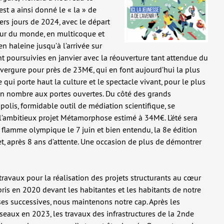
st a ainsi donné le « la » de
ers jours de 2024, avec le départ
our du monde, en multicoque et
en haleine jusqu’à l’arrivée sur
sont poursuivies en janvier avec la réouverture tant attendue du
nvergure pour près de 23M€, qui en font aujourd’hui la plus
qui porte haut la culture et le spectacle vivant, pour le plus
 en nombre aux portes ouvertes. Du côté des grands
olis, formidable outil de médiation scientifique, se
 l’ambitieux projet Métamorphose estimé à 34M€. L’été sera
a flamme olympique le 7 juin et bien entendu, la 8e édition
et, après 8 ans d’attente. Une occasion de plus de démontrer
travaux pour la réalisation des projets structurants au cœur
s en 2020 devant les habitantes et les habitants de notre
ses successives, nous maintenons notre cap. Après les
seaux en 2023, les travaux des infrastructures de la 2nde