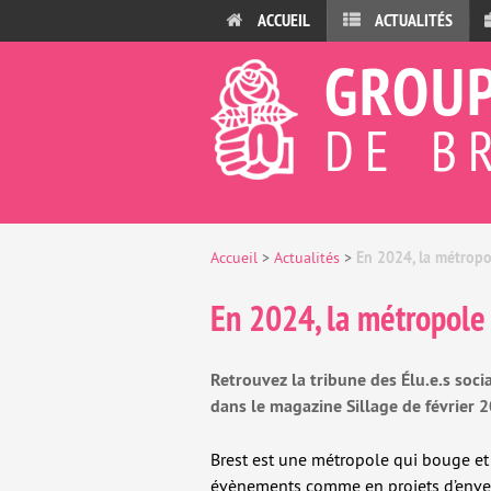
ACCUEIL
ACTUALITÉS
GROUP
DE B
En 2024, la métropo
Accueil
>
Actualités
>
En 2024, la métropole 
Retrouvez la tribune des Élu.e.s soci
dans le magazine Sillage de février 
Brest est une métropole qui bouge et 
évènements comme en projets d’enver