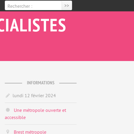
Rechercher :
CIALISTES
E
INFORMATIONS
lundi 12 février 2024
Une métropole ouverte et
accessible
Brest métropole